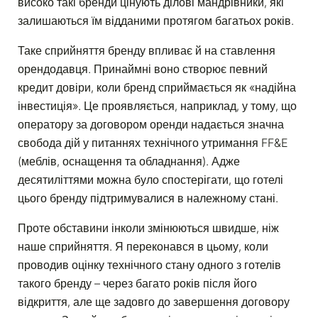
високо такі бренди цінують ділові мандрівники, які
залишаються їм відданими протягом багатьох років.
Таке сприйняття бренду впливає й на ставлення
орендодавця. Принаймні воно створює певний
кредит довіри, коли бренд сприймається як «надійна
інвестиція». Це проявляється, наприклад, у тому, що
оператору за договором оренди надається значна
свобода дій у питаннях технічного утримання FF&E
(меблів, оснащення та обладнання). Адже
десятиліттями можна було спостерігати, що готелі
цього бренду підтримувалися в належному стані.
Проте обставини інколи змінюються швидше, ніж
наше сприйняття. Я переконався в цьому, коли
проводив оцінку технічного стану одного з готелів
такого бренду – через багато років після його
відкриття, але ще задовго до завершення договору