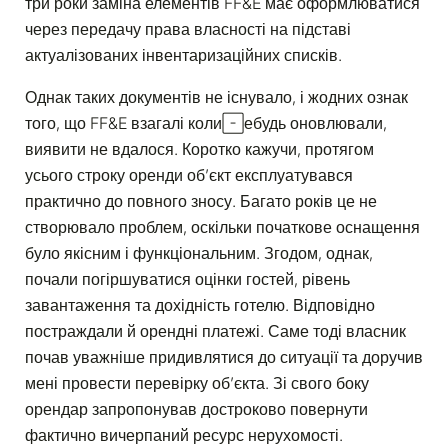
три роки заміна елементів FF&E має оформлюватися
через передачу права власності на підставі
актуалізованих інвентаризаційних списків.
Однак таких документів не існувало, і жодних ознак
того, що FF&E взагалі коли-небудь оновлювали,
виявити не вдалося. Коротко кажучи, протягом
усього строку оренди об’єкт експлуатувався
практично до повного зносу. Багато років це не
створювало проблем, оскільки початкове оснащення
було якісним і функціональним. Згодом, однак,
почали погіршуватися оцінки гостей, рівень
завантаження та дохідність готелю. Відповідно
постраждали й орендні платежі. Саме тоді власник
почав уважніше придивлятися до ситуації та доручив
мені провести перевірку об’єкта. Зі свого боку
орендар запропонував достроково повернути
фактично вичерпаний ресурс нерухомості.