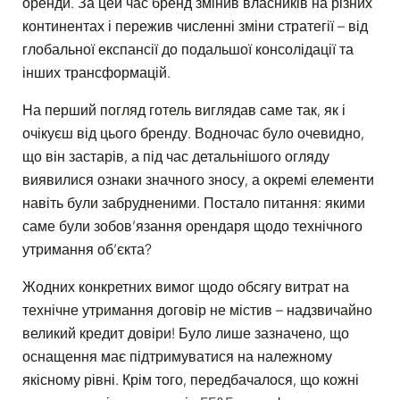
оренди. За цей час бренд змінив власників на різних
континентах і пережив численні зміни стратегії – від
глобальної експансії до подальшої консолідації та
інших трансформацій.
На перший погляд готель виглядав саме так, як і
очікуєш від цього бренду. Водночас було очевидно,
що він застарів, а під час детальнішого огляду
виявилися ознаки значного зносу, а окремі елементи
навіть були забрудненими. Постало питання: якими
саме були зобов’язання орендаря щодо технічного
утримання об’єкта?
Жодних конкретних вимог щодо обсягу витрат на
технічне утримання договір не містив – надзвичайно
великий кредит довіри! Було лише зазначено, що
оснащення має підтримуватися на належному
якісному рівні. Крім того, передбачалося, що кожні