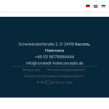
Schenkendorfstraße 3, D-34119 Кассель,
Німеччина
+49 (0) 56176668444
info@ronstedt-hotelconcepts.de
Вихідні дані
Політика конфіденційності
Змінити налаштування конфіденційності
© Веб-сайт Nova Unity