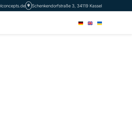
elconcepts.de
Schenkendorfstraße 3, 34119 Kassel