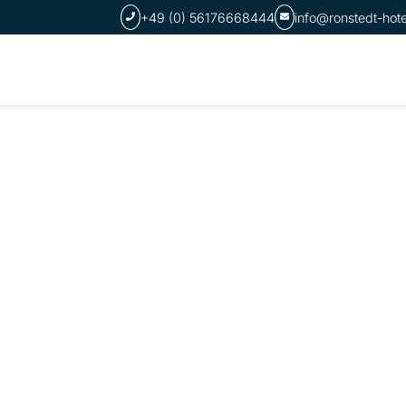
+49 (0) 56176668444
info@ronstedt-hot