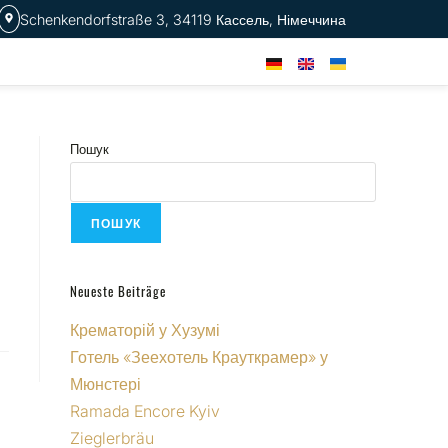
Schenkendorfstraße 3, 34119 Кассель, Німеччина
Пошук
ПОШУК
Neueste Beiträge
Крематорій у Хузумі
Готель «Зеехотель Крауткрамер» у
Мюнстері
Ramada Encore Kyiv
Zieglerbräu