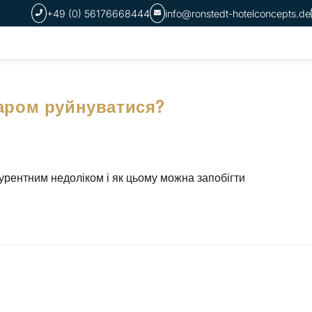
+49 (0) 56176668444
info@ronstedt-hotelconcepts.de
баром руйнуватися?
рентним недоліком і як цьому можна запобігти