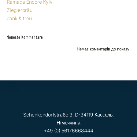
Ramada Encore Kyiv
Zieglerbräu
dank & treu
Neueste Kommentare
Немає коментарів до показу.
Schenkendorfstraße 3, D-34119 Кассель,
Німеччина
+49 (0) 56176668444