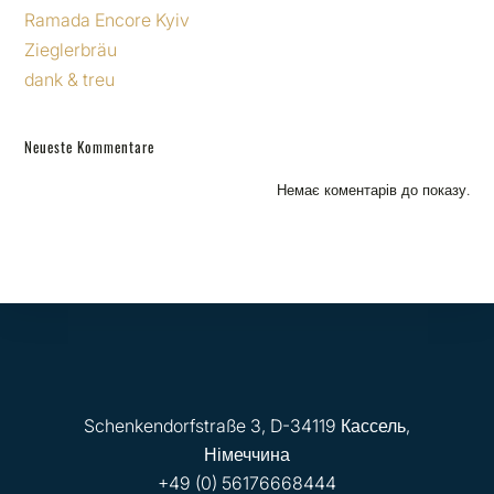
Ramada Encore Kyiv
Zieglerbräu
dank & treu
Neueste Kommentare
Немає коментарів до показу.
Schenkendorfstraße 3, D-34119 Кассель,
Німеччина
+49 (0) 56176668444