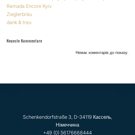
Ramada Encore Kyiv
Zieglerbräu
dank & treu
Neueste Kommentare
Немає коментарів до показу.
Schenkendorfstraße 3, D-34119 Кассель,
Німеччина
+49 (0) 56176668444