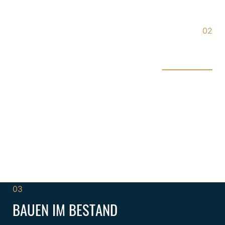
02
ERWEITERUNGEN
Zusätzliche Zimmer bringen eine bessere Auslastung
der früher größer dimensionierten öffentlichen
Bereiche und Haustechnikzentralen. Spabereiche
hingegen fehlen in alten Häusern oder sind
unterdimensioniert. Solche Erweiterungen sind nicht
nur ästhetisch, sondern auch logistisch und
haustechnisch in die Gesamtanlage zu integrieren.
03
BAUEN IM BESTAND​