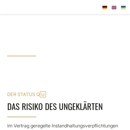
SICHERHEIT FÜR VERPÄCHTER​
INSTANDHALTUNGS-
CHECKUP​
Die fundierte Untersuchung der vertragsgemäßen
Instandhaltung Ihres Hotels durch den Pächter.​
DER STATUS QUO​
DAS RISIKO DES UNGEKLÄRTEN
Im Vertrag geregelte Instandhaltungsverpflichtungen