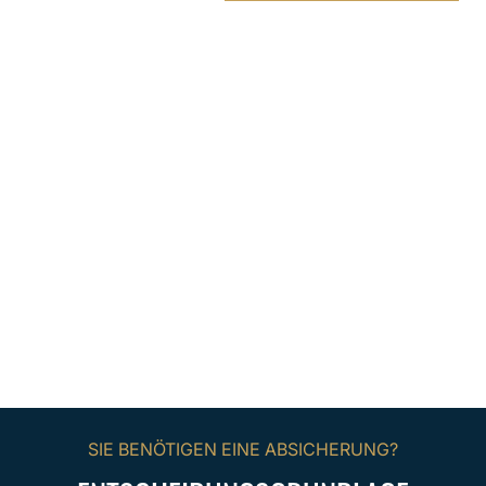
Der Instandhaltungs-Checkup dient als belastbare
Versicherung gegen unvorhersehbare Kosten und sichert die
Durchsetzbarkeit der Pächterverpflichtungen, jetzt und in
Zukunft.
SIE BENÖTIGEN EINE ABSICHERUNG?