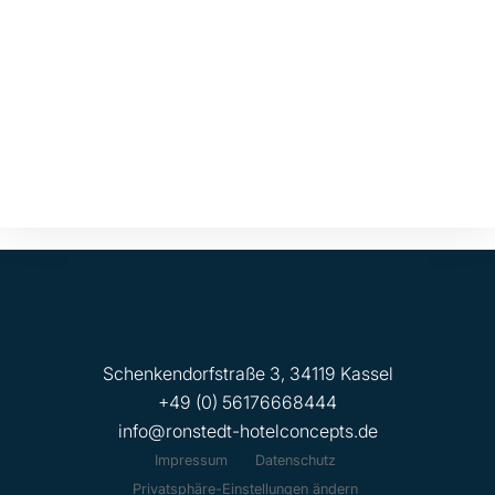
Schenkendorfstraße 3, 34119 Kassel
+49 (0) 56176668444
info@ronstedt-hotelconcepts.de
Impressum
Datenschutz
Privatsphäre-Einstellungen ändern