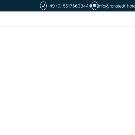
+49 (0) 56176668444
info@ronstedt-hot