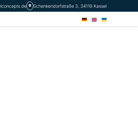
elconcepts.de
Schenkendorfstraße 3, 34119 Kassel