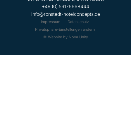
+49 (0) 56176668444
info@ronstedt-hotelconcepts.de
Impressum
Datenschutz
Privatsphäre-Einstellungen ändern
© Website by Nova Unity